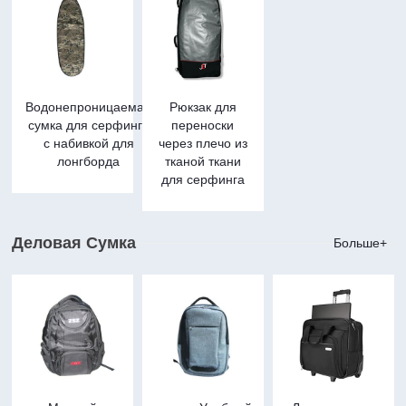
Водонепроницаемая
Рюкзак для
сумка для серфинга
переноски
с набивкой для
через плечо из
лонгборда
тканой ткани
для серфинга
Деловая Сумка
Больше+