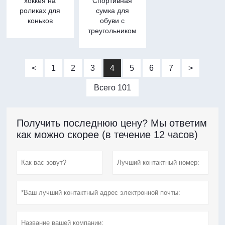
хоккея на
Спортивная
роликах для
сумка для
коньков
обуви с
треугольником
<
1
2
3
4
5
6
7
>
Всего 101
Получить последнюю цену? Мы ответим
как можно скорее (в течение 12 часов)