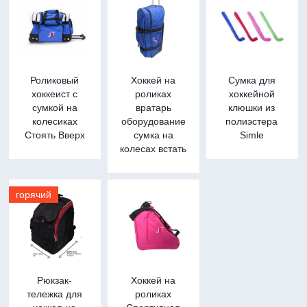
Роликовый
Хоккей на
Сумка для
хоккеист с
роликах
хоккейной
сумкой на
вратарь
клюшки из
колесиках
оборудование
полиэстера
Стоять Вверх
сумка на
Simle
колесах встать
горячий
Рюкзак-
Хоккей на
тележка для
роликах