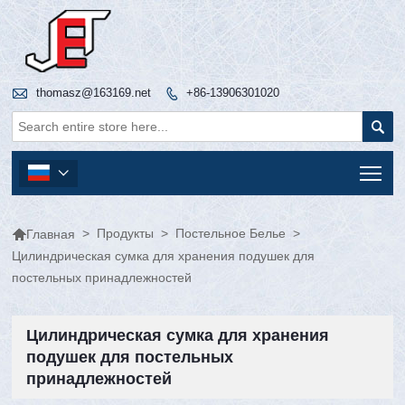

thomasz@163169.net
+86-13906301020


Tog


>
Продукты
>
Постельное Белье
>
Главная
Цилиндрическая сумка для хранения подушек для
постельных принадлежностей
Цилиндрическая сумка для хранения
подушек для постельных
принадлежностей