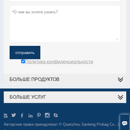
отправить
Политика конфиденциальности
БОЛЬШЕ ПРОДУКТОВ
БОЛЬШЕ УСЛУГ








Авторские права принадлежат © Quanzhou Jianteng Probag Co., Ltd.