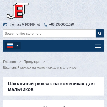

thomasz@163169.net
+86-13906301020


Tog

Главная
>
Продукция
>
Школьный рюкзак на колесиках для мальчиков
Школьный рюкзак на колесиках для
мальчиков